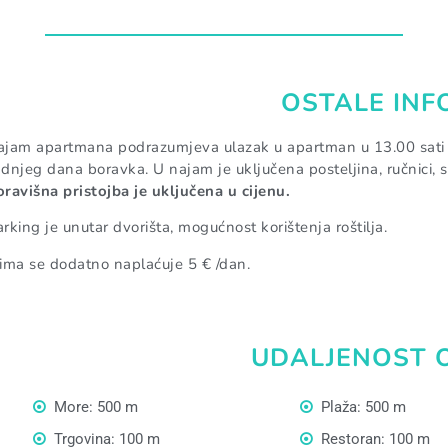
OSTALE INF
jam apartmana podrazumjeva ulazak u apartman u 13.00 sati na
dnjeg dana boravka. U najam je uključena posteljina, ručnici, s
ravišna pristojba je uključena u cijenu.
rking je unutar dvorišta, mogućnost korištenja roštilja.
ima se dodatno naplaćuje 5 € /dan.
UDALJENOST 
More: 500 m
Plaža: 500 m
Trgovina: 100 m
Restoran: 100 m