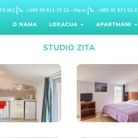
75 061
+385 95 811 13 22 - Mario
+385 91 571 52 67
A
O NAMA
LOKACIJA
APARTMANI
STUDIO ZITA